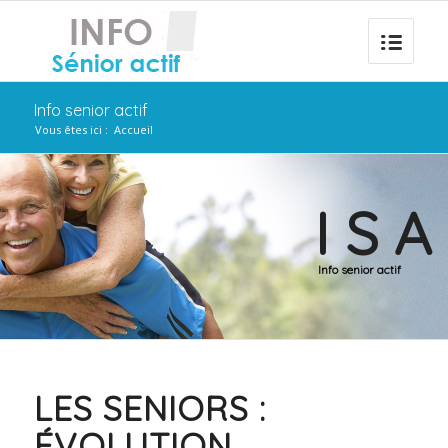
Info senior actif
Vous êtes ici :
Accueil
I S A
Info senior actif
LES SENIORS :
ÉVOLUTION